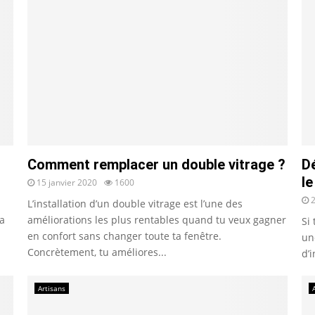
Comment remplacer un double vitrage ?
D
le
15 janvier 2020
1600
L’installation d’un double vitrage est l’une des
la
améliorations les plus rentables quand tu veux gagner
Si
en confort sans changer toute ta fenêtre.
un
Concrètement, tu améliores...
d’i
Artisans