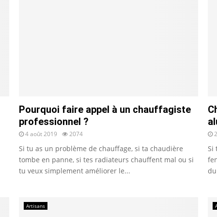
Pourquoi faire appel à un chauffagiste
C
professionnel ?
a
4 août 2019
2074
2
Si tu as un problème de chauffage, si ta chaudière
Si
tombe en panne, si tes radiateurs chauffent mal ou si
fe
tu veux simplement améliorer le...
du
Artisans