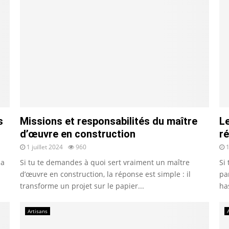
s
Missions et responsabilités du maître
L
d’œuvre en construction
ré
1 juillet 2024
960
1
la
Si tu te demandes à quoi sert vraiment un maître
Si
d’œuvre en construction, la réponse est simple : il
pa
transforme un projet sur le papier...
ha
Artisans