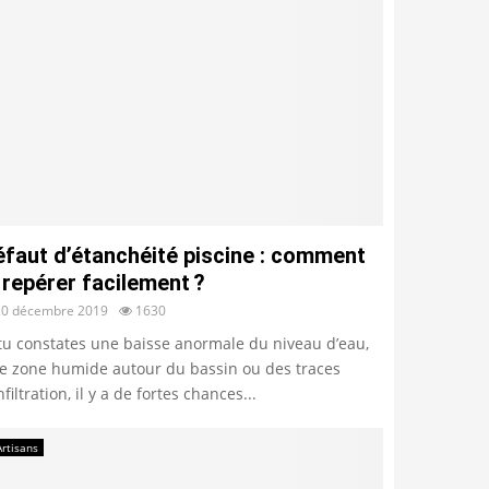
éfaut d’étanchéité piscine : comment
 repérer facilement ?
20 décembre 2019
1630
 tu constates une baisse anormale du niveau d’eau,
e zone humide autour du bassin ou des traces
nfiltration, il y a de fortes chances...
Artisans