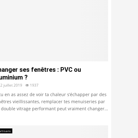
hanger ses fenêtres : PVC ou
luminium ?
2 juillet 2019
1937
 tu en as assez de voir ta chaleur s’échapper par des
nêtres vieillissantes, remplacer tes menuiseries par
 double vitrage performant peut vraiment changer...
Artisans