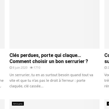
Clés perdues, porte qui claque…
C
Comment choisir un bon serrurier ?
s
8 juin 2020
1710
Un serrurier, tu en as surtout besoin quand tout va
Vo
une
vite et que tu n’as pas le droit à l’erreur : porte
tr
,
claquée, clé cassée...
ré
Artisans