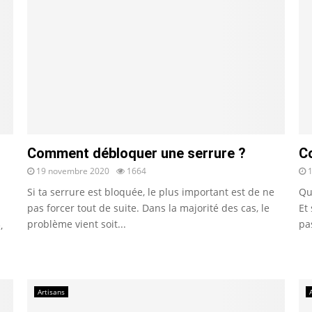
Comment débloquer une serrure ?
Co
19 novembre 2020
1664
Si ta serrure est bloquée, le plus important est de ne
Qu
pas forcer tout de suite. Dans la majorité des cas, le
Et 
problème vient soit...
pa
,
Artisans