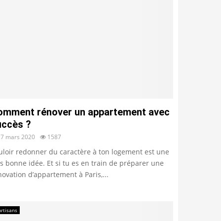
omment rénover un appartement avec
uccès ?
27 mars 2020
1587
uloir redonner du caractère à ton logement est une
ès bonne idée. Et si tu es en train de préparer une
novation d’appartement à Paris,...
Artisans