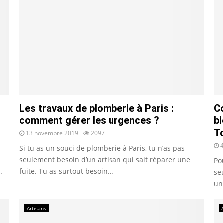
Les travaux de plomberie à Paris :
C
comment gérer les urgences ?
bi
T
13 novembre 2019
2097
Si tu as un souci de plomberie à Paris, tu n’as pas
seulement besoin d’un artisan qui sait réparer une
Po
.
fuite. Tu as surtout besoin...
se
un
Artisans