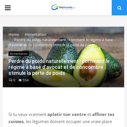
PRIMARY
MENU
Home
Alimentation
Perdre du poids naturellement : comment le régime à base
d’avocat et de concombre stimule la perte de poids
Alimentation
Perdre du poids naturellement : comment le
régime à base d’avocat et de concombre
stimule la perte de poids
0
554
Si tu veux vraiment
aplatir ton ventre
et
affiner tes
cuisses
, les légumes doivent occuper une vraie place