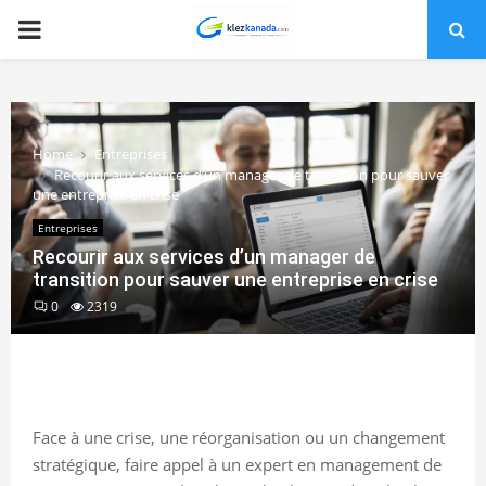
PRIMARY
MENU
Home
Entreprises
Recourir aux services d’un manager de transition pour sauver
une entreprise en crise
Entreprises
Recourir aux services d’un manager de
transition pour sauver une entreprise en crise
0
2319
Face à une crise, une réorganisation ou un changement
stratégique, faire appel à un expert en management de