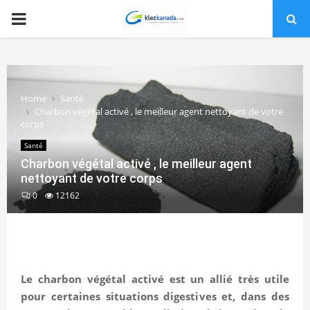
PRIMARY
MENU
Home
Santé
Charbon végétal activé , le meilleur agent nettoyant de votre
corps
Santé
Charbon végétal activé , le meilleur agent
nettoyant de votre corps
0
12162
Le charbon végétal activé est un allié très utile
pour certaines situations digestives et, dans des