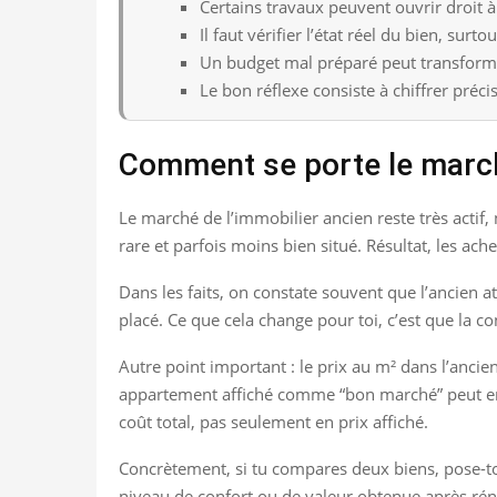
Certains travaux peuvent ouvrir droit à
Il faut vérifier l’état réel du bien, surtou
Un budget mal préparé peut transforme
Le bon réflexe consiste à chiffrer préc
Comment se porte le marché
Le marché de l’immobilier ancien reste très actif,
rare et parfois moins bien situé. Résultat, les ach
Dans les faits, on constate souvent que l’ancien at
placé. Ce que cela change pour toi, c’est que la con
Autre point important : le prix au m² dans l’ancien
appartement affiché comme “bon marché” peut en ré
coût total, pas seulement en prix affiché.
Concrètement, si tu compares deux biens, pose-toi 
niveau de confort ou de valeur obtenue après rén