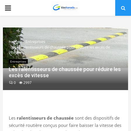
PRIMARY
MENU
Home
Entreprises
Les ralentisseurs de chaussée pour réduire les excès de
vitesse
Entreprises
Les ralentisseurs de chaussée pour réduire les
excès de vitesse
0
2997
Les
ralentisseurs de chaussée
sont des dispositifs de
sécurité routière conçus pour faire baisser la vitesse des