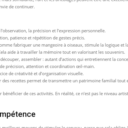
envie de continuer.
l’observation, la précision et l’expression personnelle.
on, patience et répétition de gestes précis.
omme fabriquer une mangeoire à oiseaux, stimule la logique et la
ela aide à travailler la mémoire tout en valorisant les souvenirs.
découper, assembler : autant d’actions qui entretiennent la conce
e précision, attention et coordination œil-main.
ice de créativité et d’organisation visuelle.
des recettes permet de transmettre un patrimoine familial tout e
r bénéficier de ces activités. En réalité, ce n’est pas le niveau art
ompétence
meilleurs moyens de stimuler le cerveau, parce que cela oblige à