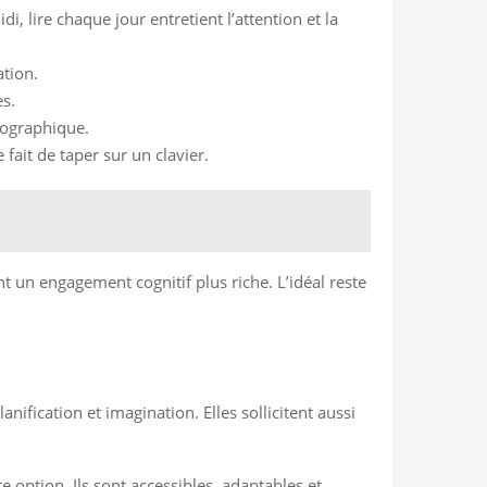
i, lire chaque jour entretient l’attention et la
tion.
es.
iographique.
fait de taper sur un clavier.
nt un engagement cognitif plus riche. L’idéal reste
nification et imagination. Elles sollicitent aussi
e option. Ils sont accessibles, adaptables et