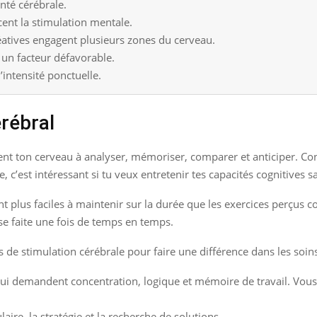
anté cérébrale.
cent la stimulation mentale.
réatives engagent plusieurs zones du cerveau.
t un facteur défavorable.
l’intensité ponctuelle.
rébral
gent ton cerveau à analyser, mémoriser, comparer et anticiper. Concr
ue, c’est intéressant si tu veux entretenir tes capacités cognitives s
nt plus faciles à maintenir sur la durée que les exercices perçus 
e faite une fois de temps en temps.
es de stimulation cérébrale pour faire une différence dans les soin
ui demandent concentration, logique et mémoire de travail. Vou
aire, la stratégie et la recherche de solutions.