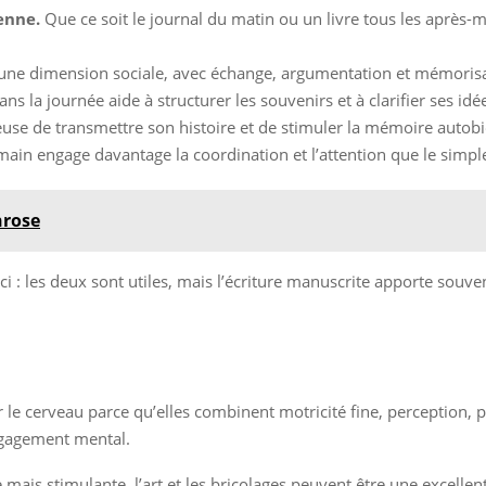
enne.
Que ce soit le journal du matin ou un livre tous les après-mid
une dimension sociale, avec échange, argumentation et mémorisa
ns la journée aide à structurer les souvenirs et à clarifier ses idé
euse de transmettre son histoire et de stimuler la mémoire autob
main engage davantage la coordination et l’attention que le simple 
hrose
ci : les deux sont utiles, mais l’écriture manuscrite apporte souve
r le cerveau parce qu’elles combinent motricité fine, perception, pla
engagement mental.
 mais stimulante, l’art et les bricolages peuvent être une excellent