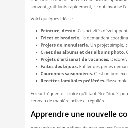
souvent gratifiants rapidement, ce qui favorise l’
Voici quelques idées :
Peinture, dessin.
Ces activités développent 
Tricot et broderie.
Ils demandent coordinati
Projets de menuiserie.
Un projet simple, c
Créez des albums et des albums photo.
C
Projets d’artisanat de vacances.
Décorer, 
Faites des bijoux.
Enfiler des perles demand
Couronnes saisonnières.
C’est un bon exerc
Recettes familiales préférées.
Rassembler 
Erreur fréquente : croire qu’il faut être “doué” pou
cerveau de manière active et régulière.
Apprendre une nouvelle c
Apprendre quelque chose de nouveau est l’un des 